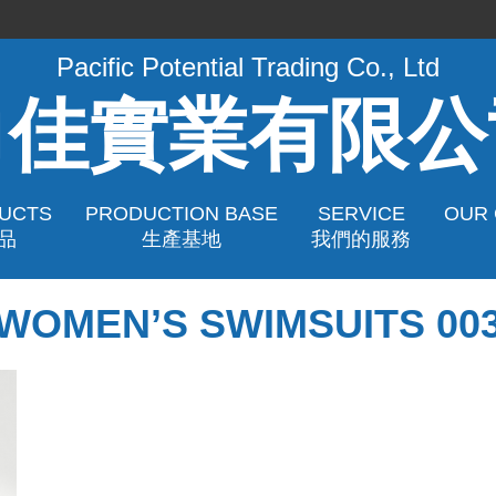
Pacific Potential Trading Co., Ltd
力佳實業有限公
UCTS
PRODUCTION BASE
SERVICE
OUR
品
生產基地
我們的服務
WOMEN’S SWIMSUITS 00