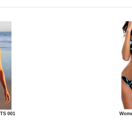
TS 001
Wome