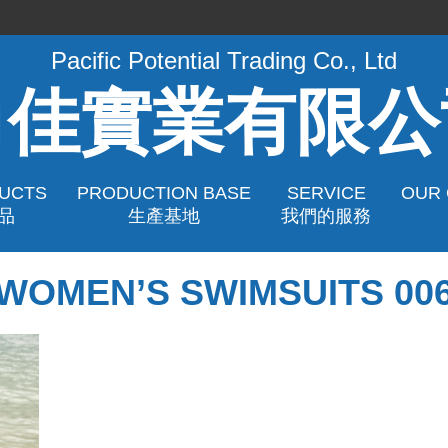
Pacific Potential Trading Co., Ltd
力佳實業有限公
UCTS
PRODUCTION BASE
SERVICE
OUR
品
生產基地
我們的服務
WOMEN’S SWIMSUITS 00