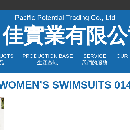
Pacific Potential Trading Co., Ltd
力佳實業有限公
UCTS
PRODUCTION BASE
SERVICE
OUR
品
生產基地
我們的服務
WOMEN’S SWIMSUITS 01